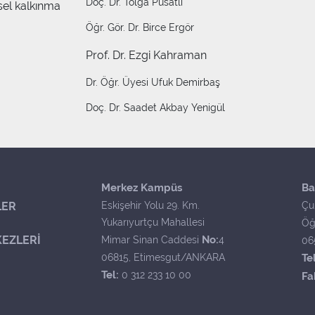
Doç. Dr. Tolga Pusatlı
el kalkınma
Öğr. Gör. Dr. Birce Ergör
Prof. Dr. Ezgi Kahraman
Dr. Öğr. Üyesi Ufuk Demirbaş
Doç. Dr. Saadet Akbay Yenigül
Merkez Kampüs
Ba
LER
Eskişehir Yolu 29. Km.
Çu
Yukarıyurtçu Mahallesi
Öğ
EZLERİ
No:
Mimar Sinan Caddesi
4
06
06815, Etimesgut/ANKARA
Tel
Tel:
0 312 233 10 00
Fa