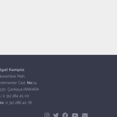
lgat Kampüs
kurambar Mah.
No:
retmenler Cad.
14
530, Çankaya/ANKARA
:
0 312 284 45 00
ks:
0 312 286 40 78