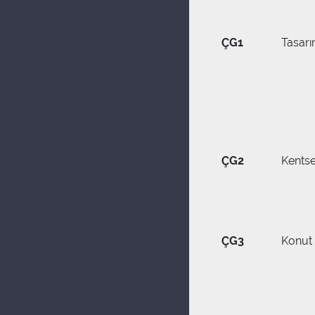
ÇG1
Tasar
ÇG2
Kents
ÇG3
Konut 