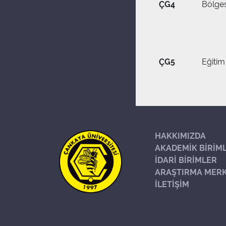
ÇG4
Bölges
ÇG5
Eğitim
HAKKIMIZDA
AKADEMİK BİRİM
İDARİ BİRİMLER
ARAŞTIRMA MERK
İLETİŞİM